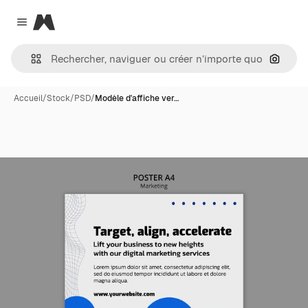
Magnific
Close menu
Recher
Accueil
/
Stock
/
PSD
/
Modèle d'affiche ver…