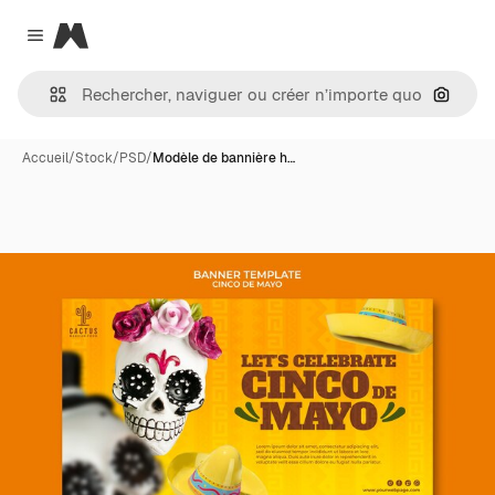
Magnific
Close menu
Recher
Accueil
/
Stock
/
PSD
/
Modèle de bannière h…