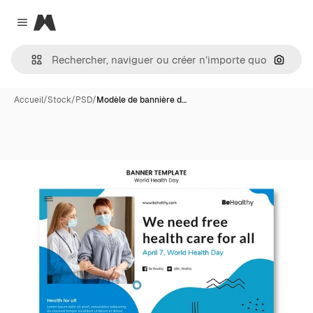
Magnific
Close menu
Recher
Accueil
/
Stock
/
PSD
/
Modèle de bannière d…