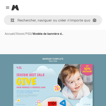
Magnific
Close menu
Recher
Accueil
/
Stock
/
PSD
/
Modèle de bannière d…