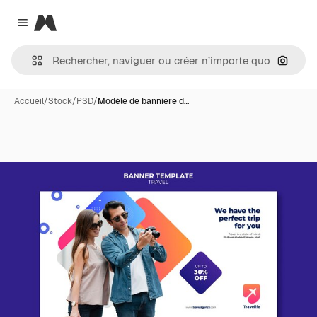
Magnific
Close menu
Recher
Accueil
/
Stock
/
PSD
/
Modèle de bannière d…