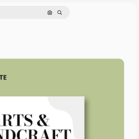
Rechercher par image
Rechercher