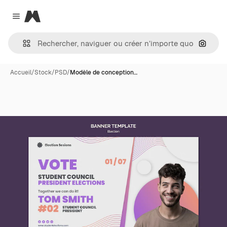
Magnific
Close menu
Recher
Accueil
/
Stock
/
PSD
/
Modèle de conception…