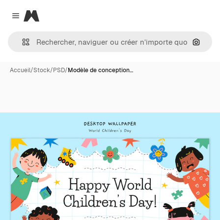
Magnific
Close menu
Recher
Accueil
/
Stock
/
PSD
/
Modèle de conception…