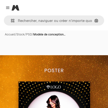
Magnific
Close menu
Recher
Accueil
/
Stock
/
PSD
/
Modèle de conception…