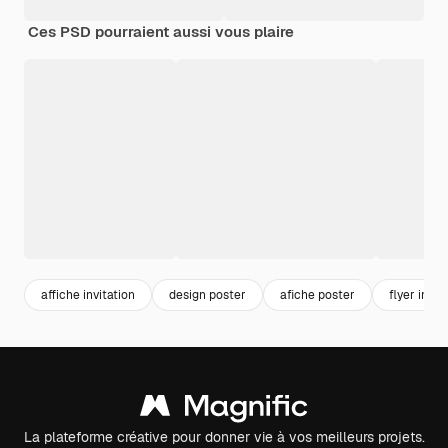
Ces PSD pourraient aussi vous plaire
affiche invitation
design poster
afiche poster
flyer invit
La plateforme créative pour donner vie à vos meilleurs projets.