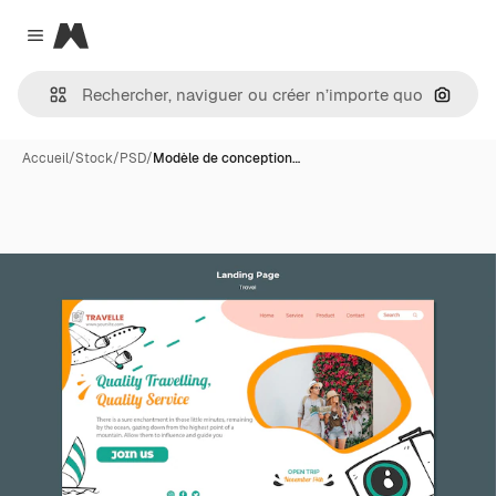
Magnific
Close menu
Recher
Accueil
/
Stock
/
PSD
/
Modèle de conception…