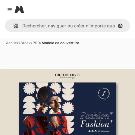
Magnific
Close menu
Recher
Accueil
/
Stock
/
PSD
/
Modèle de couverture…