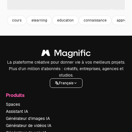
cours
elearning
education
connaissance
apprenti
La plateforme créative pour donner vie à vos meilleurs projets.
Plus d’un million d’abonnés : créatifs, entreprises, agences et
studios.
Français
Produits
Spaces
Assistant IA
Générateur d’images IA
Générateur de vidéos IA