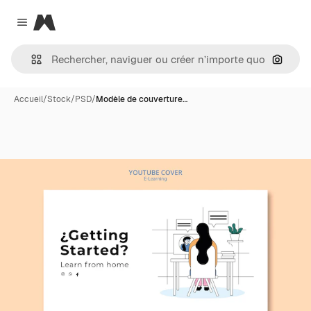
Magnific
Close menu
Recher
Accueil
/
Stock
/
PSD
/
Modèle de couverture…