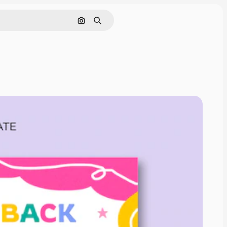
Rechercher par image
Rechercher