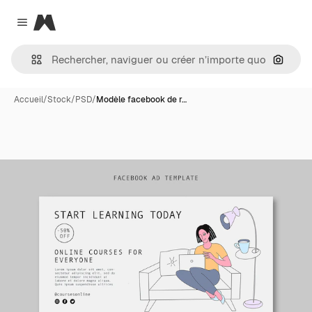
Magnific
Close menu
Recher
Accueil
/
Stock
/
PSD
/
Modèle facebook de r…