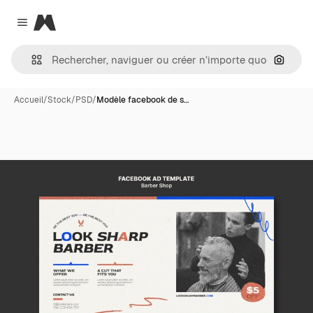
Magnific
Close menu
Recher
Accueil
/
Stock
/
PSD
/
Modèle facebook de s…