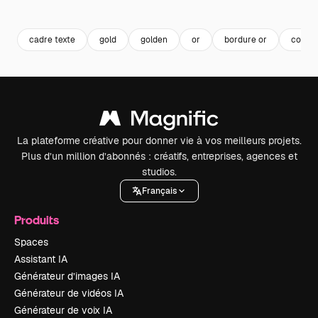
Premium
Premium
Premium
Premium
cadre texte
gold
golden
or
bordure or
collec
La plateforme créative pour donner vie à vos meilleurs projets.
Plus d’un million d’abonnés : créatifs, entreprises, agences et
studios.
Français
Produits
Spaces
Assistant IA
Générateur d’images IA
Générateur de vidéos IA
Générateur de voix IA