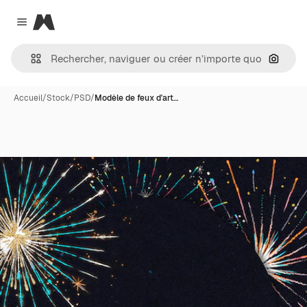
Magnific
Close menu
Recher
Accueil
/
Stock
/
PSD
/
Modèle de feux d'art…