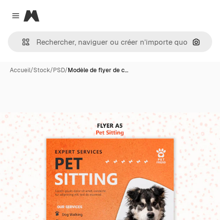
Magnific
Close menu
Recher
Accueil
/
Stock
/
PSD
/
Modèle de flyer de c…