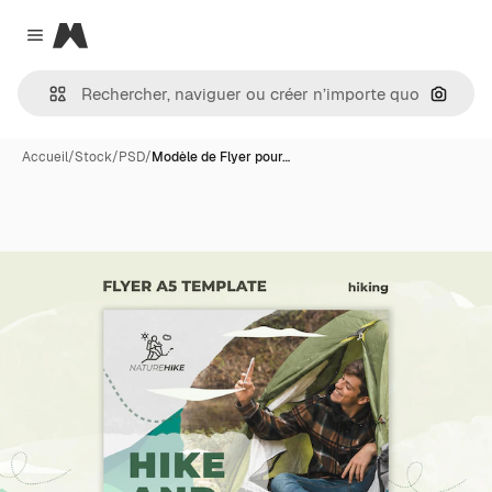
Magnific
Close menu
Recher
Accueil
/
Stock
/
PSD
/
Modèle de Flyer pour…