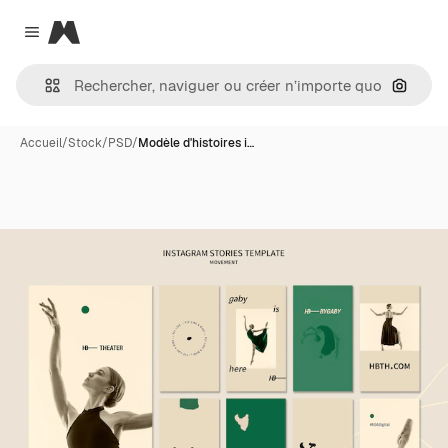
Magnific
Close menu
Recher
Accueil
/
Stock
/
PSD
/
Modèle d'histoires i…