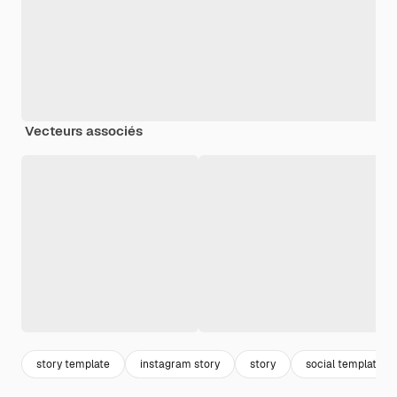
Vecteurs associés
story template
instagram story
story
social template