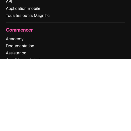
API
Application mobile
Tous les outils Magnific
Commencer
Academy
Documentation
Assistance
Conditions générales
Politique de confidentialité
Originaux
Nouveau
Politique de cookies
Centre de confiance
Affiliés
Entreprises
Notre entreprise
Prix