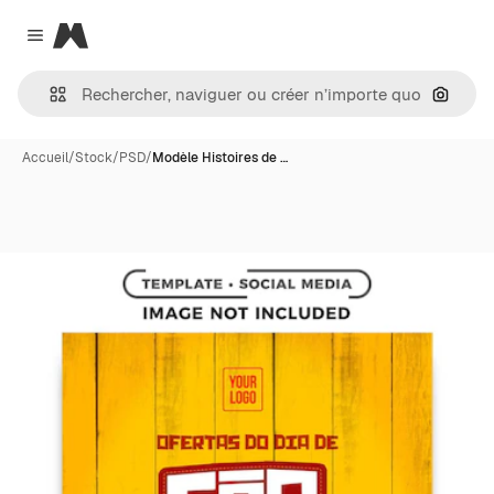
Magnific
Close menu
Recher
Accueil
/
Stock
/
PSD
/
Modèle Histoires de …