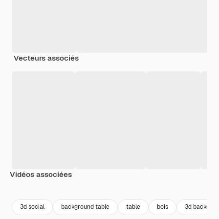
Vecteurs associés
Vidéos associées
Premium
Premium
Premium
Premium
3d social
background table
table
bois
3d backgro