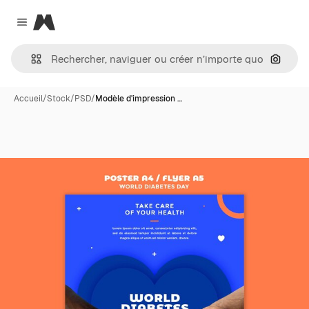
Magnific
Close menu
Recher
Accueil
/
Stock
/
PSD
/
Modèle d'impression …