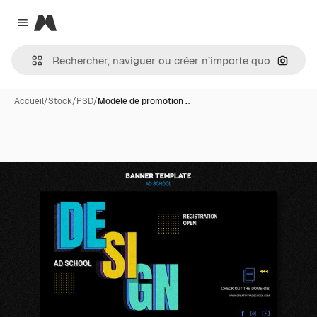
Magnific
Close menu
Recher
Accueil
/
Stock
/
PSD
/
Modèle de promotion …