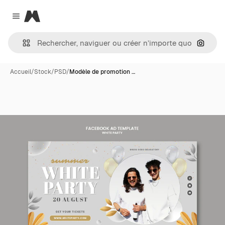
Magnific
Close menu
Recher
Accueil
/
Stock
/
PSD
/
Modèle de promotion …