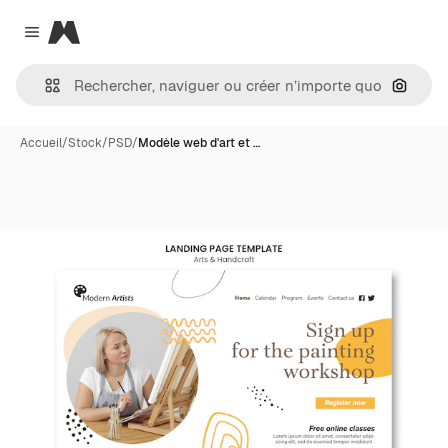
Magnific
Close menu
Recher
Accueil
/
Stock
/
PSD
/
Modèle web d'art et …