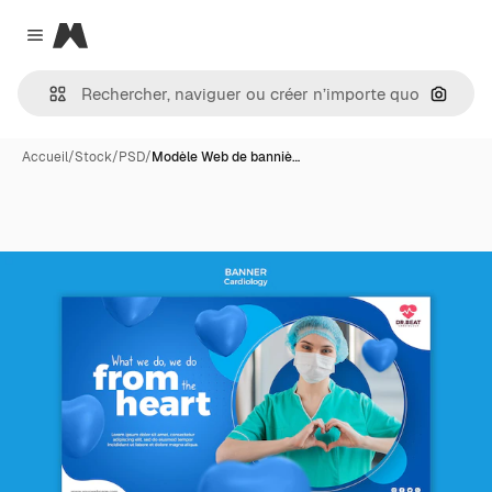
Magnific
Close menu
Recher
Accueil
/
Stock
/
PSD
/
Modèle Web de banniè…