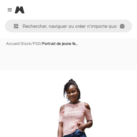
Magnific
Close menu
Recher
Accueil
/
Stock
/
PSD
/
Portrait de jeune fe…