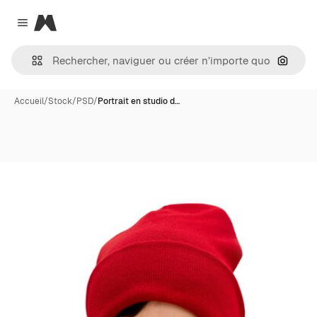
Magnific
Close menu
Recher
Accueil
/
Stock
/
PSD
/
Portrait en studio d…