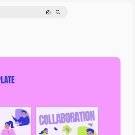
Rechercher par image
Rechercher