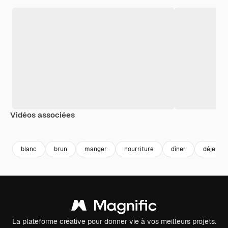
Vidéos associées
Premium
Premium
Généré par l’IA
Premium
Premium
Généré par l
blanc
brun
manger
nourriture
dîner
déjeune
La plateforme créative pour donner vie à vos meilleurs projets.