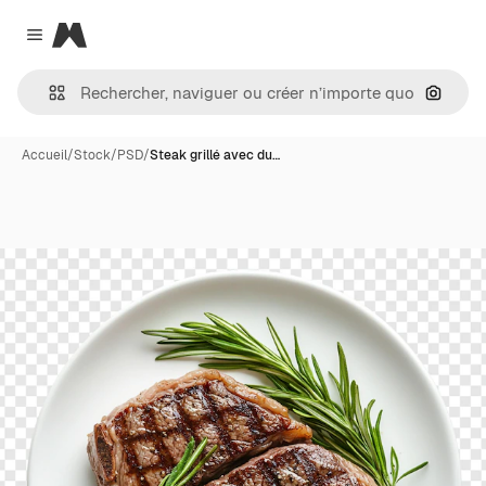
Magnific
Close menu
Recher
Accueil
/
Stock
/
PSD
/
Steak grillé avec du…