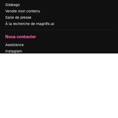
Slidesgo
Vendre mon contenu
Salle de presse
À la recherche de magnific.ai
Nous contacter
Assistance
Instagram
YouTube
LinkedIn
TikTok
Discord
X
Reddit
Copyright © 2010-
2026
Freepik Company S.L.U.
Tous droits réservés
.