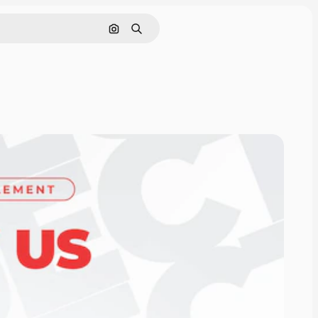
Rechercher par image
Rechercher