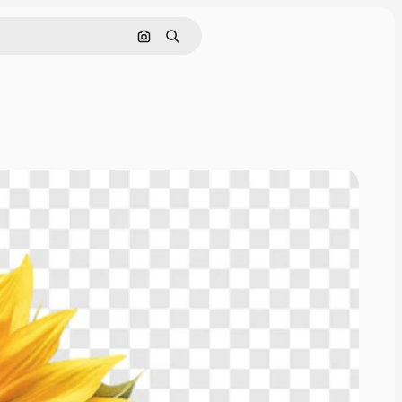
Rechercher par image
Rechercher