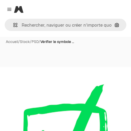
Magnific
Close menu
Recher
Accueil
/
Stock
/
PSD
/
Vérifier le symbole …