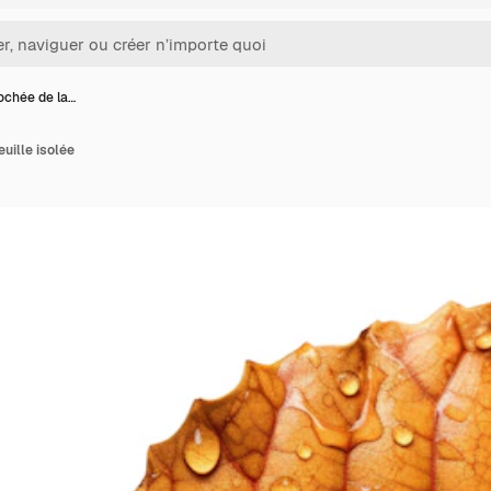
ochée de la…
uille isolée