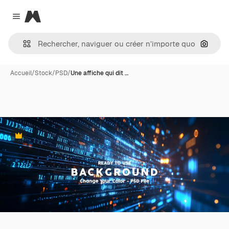
Magnific
Close menu
Recher
Accueil
/
Stock
/
PSD
/
Une affiche qui dit …
Premium