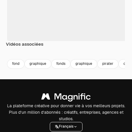
Vidéos associées
Premium
Premium
Premium
Premium
fond
graphique
fonds
graphique
pirater
cont
La plateforme créative pour donner vie à vos meilleurs projets.
Plus d’un million d’abonnés : créatifs, entreprises, agences et
studios.
Français