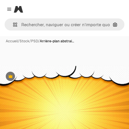
Magnific
Close menu
Recher
Accueil
/
Stock
/
PSD
/
Arrière-plan abstrai…
Premium