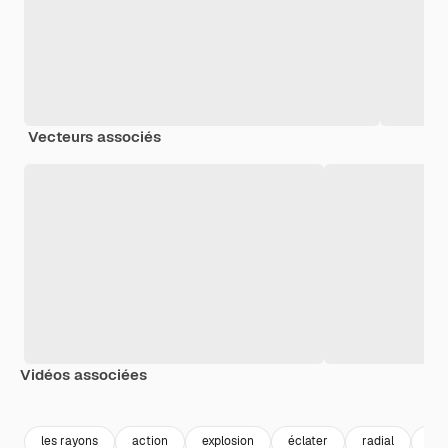
Vecteurs associés
Vidéos associées
Premium
Premium
Généré par l’IA
Premium
Premium
les rayons
action
explosion
éclater
radial
po