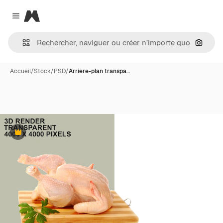
Magnific
Close menu
Recher
Accueil
/
Stock
/
PSD
/
Arrière-plan transpa…
Premium