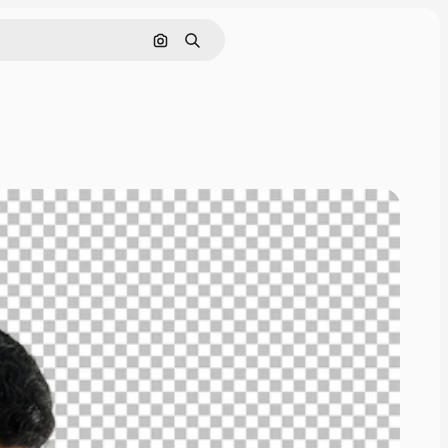
Rechercher par image
Rechercher