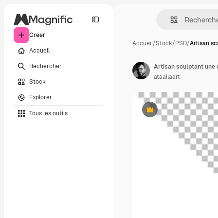
Créer
Accueil
/
Stock
/
PSD
/
Artisan sc
Accueil
Rechercher
Artisan sculptant une 
ataallaart
Stock
Explorer
Tous les outils
Premium