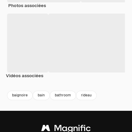
Photos associées
Vidéos associées
Premium
Premium
Généré par l’IA
Premium
Premium
baignoire
bain
bathroom
rideau