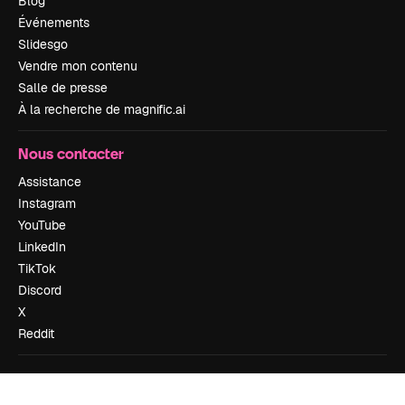
Blog
Événements
Slidesgo
Vendre mon contenu
Salle de presse
À la recherche de magnific.ai
Nous contacter
Assistance
Instagram
YouTube
LinkedIn
TikTok
Discord
X
Reddit
Copyright © 2010-
2026
Freepik Company S.L.U.
Tous droits réservés
.