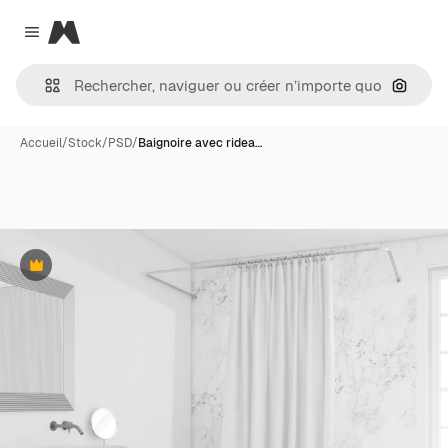
Magnific
Close menu
Recher
Accueil
/
Stock
/
PSD
/
Baignoire avec ridea…
Premium