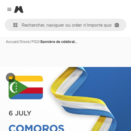
Magnific
Close menu
Recher
Accueil
/
Stock
/
PSD
/
Bannière de célébrat…
Premium