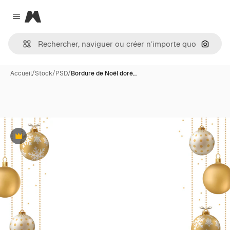
Magnific
Close menu
Recher
Accueil
/
Stock
/
PSD
/
Bordure de Noël doré…
Premium