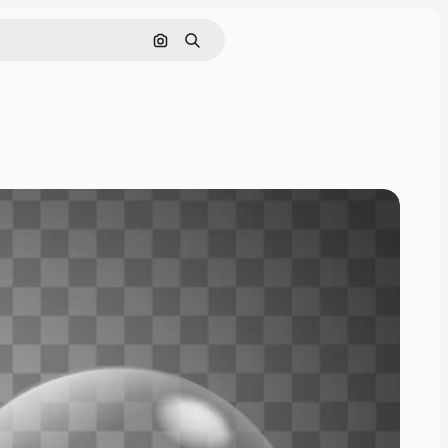
Rechercher par image
Rechercher