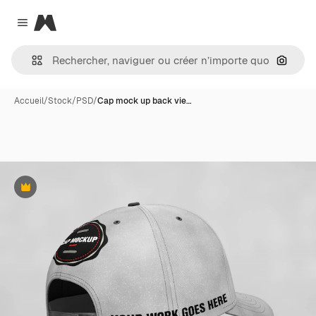
Magnific
Close menu
Recher
Accueil
/
Stock
/
PSD
/
Cap mock up back vie…
Premium