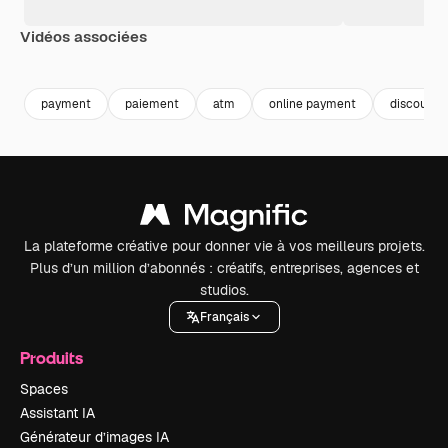
Vidéos associées
Premium
Premium
Généré par l’IA
Premium
Premium
payment
paiement
atm
online payment
discount
La plateforme créative pour donner vie à vos meilleurs projets.
Plus d’un million d’abonnés : créatifs, entreprises, agences et
studios.
Français
Produits
Spaces
Assistant IA
Générateur d’images IA