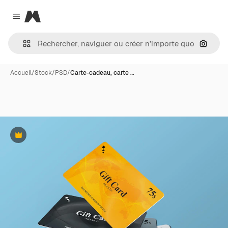
Magnific
Close menu
Recher
Accueil
/
Stock
/
PSD
/
Carte-cadeau, carte …
Premium