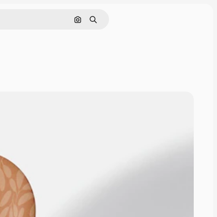
Rechercher par image
Rechercher