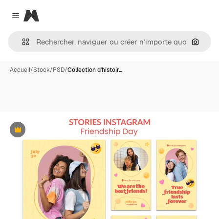
Magnific
Close menu
Recher
Accueil
/
Stock
/
PSD
/
Collection d'histoir…
Premium