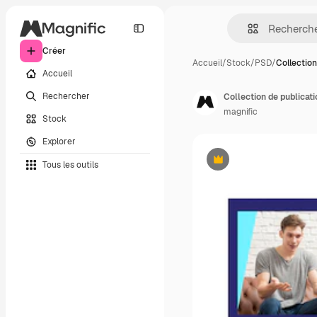
Créer
Accueil
/
Stock
/
PSD
/
Collection
Accueil
Rechercher
Collection de publicat
magnific
Stock
Explorer
Tous les outils
Premium