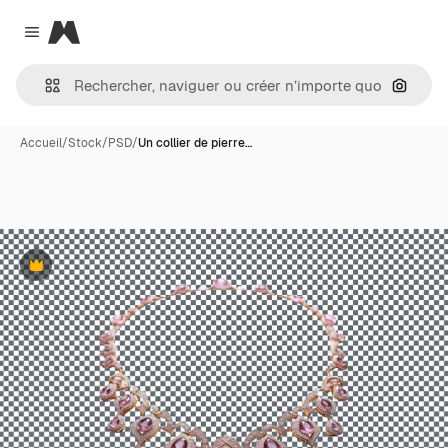
Magnific
Close menu
Recher
Accueil
/
Stock
/
PSD
/
Un collier de pierre…
Premium