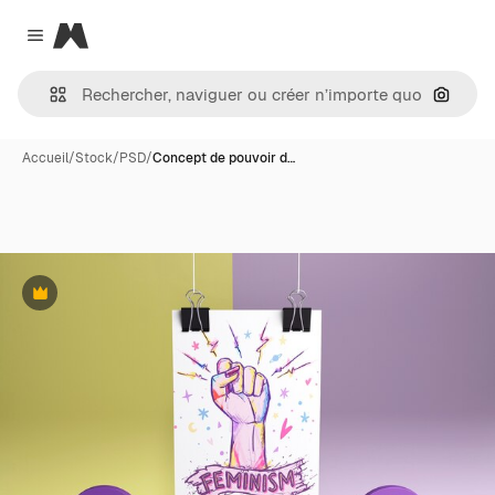
Magnific
Close menu
Recher
Accueil
/
Stock
/
PSD
/
Concept de pouvoir d…
Premium