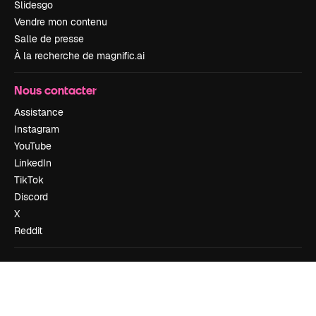
Slidesgo
Vendre mon contenu
Salle de presse
À la recherche de magnific.ai
Nous contacter
Assistance
Instagram
YouTube
LinkedIn
TikTok
Discord
X
Reddit
Copyright © 2010-
2026
Freepik Company S.L.U.
Tous droits réservés
.