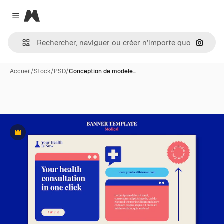
Magnific
Close menu
Recher
Accueil
/
Stock
/
PSD
/
Conception de modèle…
Premium