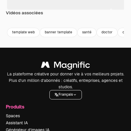
Vidéos associées
Premium
Premium
Premium
Premium
template web
banner template
santé
doctor
doct
La plateforme créative pour donner vie à vos meilleurs projets.
Plus d’un million d’abonnés : créatifs, entreprises, agences et
studios.
Français
Produits
Spaces
Assistant IA
Générateur d’images IA