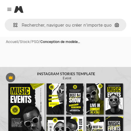
Magnific
Close menu
Recher
Accueil
/
Stock
/
PSD
/
Conception de modèle…
Premium